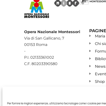
PAGIN
Opera Nazionale Montessori
Maria
Via di San Gallicano, 7
Chi s
00153 Roma
-
Form
P.I. 02133361002
Bibli
C.F. 80203390580
News
Event
Shop
Per fornire le migliori esperienze, utilizziamo tecnologie come i cookie per m