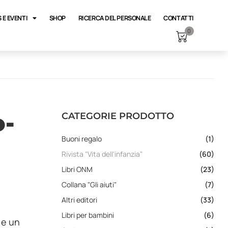
 E EVENTI
SHOP
RICERCA DEL PERSONALE
CONTATTI
0
o-
CATEGORIE PRODOTTO
Buoni regalo
(1)
Rivista "Vita dell'infanzia"
(60)
Libri ONM
(23)
Collana "Gli aiuti"
(7)
Altri editori
(33)
Libri per bambini
(6)
 e un