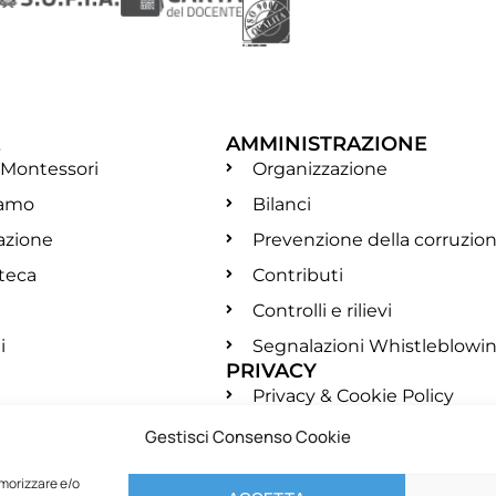
E
AMMINISTRAZIONE
 Montessori
Organizzazione
iamo
Bilanci
azione
Prevenzione della corruzio
oteca
Contributi
Controlli e rilievi
i
Segnalazioni Whistleblowi
PRIVACY
Privacy & Cookie Policy
Condizioni e termini d'uso
Gestisci Consenso Cookie
Normativa Newsletter
emorizzare e/o