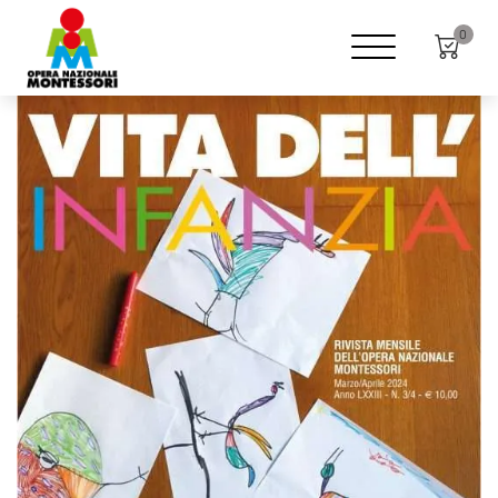
Home
Shop
Rivista "Vita dell'infanzia"
0