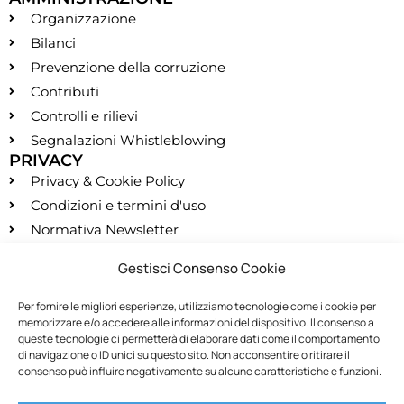
Organizzazione
Bilanci
Prevenzione della corruzione
Contributi
Controlli e rilievi
Segnalazioni Whistleblowing
PRIVACY
Privacy & Cookie Policy
Condizioni e termini d'uso
Normativa Newsletter
CONTATTI
Gestisci Consenso Cookie
segreteria@montessori.it
(+39) 06.584.865
Per fornire le migliori esperienze, utilizziamo tecnologie come i cookie per
memorizzare e/o accedere alle informazioni del dispositivo. Il consenso a
(+39) 06.587.959
queste tecnologie ci permetterà di elaborare dati come il comportamento
SOCIALS
di navigazione o ID unici su questo sito. Non acconsentire o ritirare il
consenso può influire negativamente su alcune caratteristiche e funzioni.
RECESSO