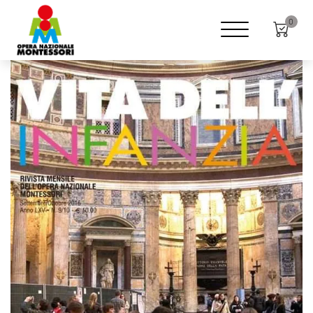
Home
Shop
Rivista "Vita dell'infanzia"
0