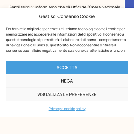
Gentilissimi,vi informiamo che gli Uffici dell’Opera Nazionale
Montessori – ETS resteranno chiusi per la pausa estiva dal
Gestisci Consenso Cookie
10 al 23 agosto, compresi.Le spedizioni riprenderanno a
partire dal 31 agosto.I buoni Carta del Docente inviati
Per fornire le migliori esperienze, utilizziamo tecnologie come i cookie per
durante il periodo di chiusura saranno
memorizzare e/o accedere alle informazioni del dispositivo. Il consenso a
queste tecnologie ci permetterà di elaborare dati come il comportamento
di navigazione o ID unici su questo sito. Non acconsentire o ritirare il
consenso può influire negativamente su alcune caratteristiche e funzioni.
ACCETTA
NEGA
VISUALIZZA LE PREFERENZE
Privacy e cookie policy
Opera Nazionale Montessori
Via di San Gallicano, 7