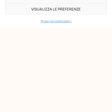
VISUALIZZA LE PREFERENZE
Privacy e cookie policy
Opera Nazionale Montessori
Via di San Gallicano, 7
00153 Roma
-
P.I. 02133361002
C.F. 80203390580