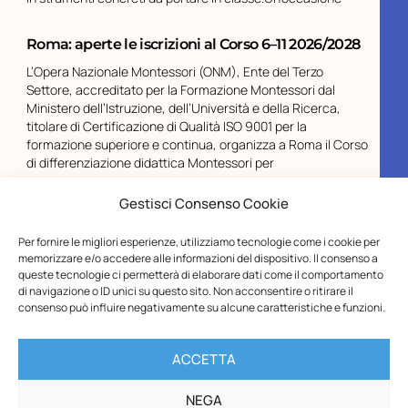
Roma: aperte le iscrizioni al Corso 6–11 2026/2028
L’Opera Nazionale Montessori (ONM), Ente del Terzo
Settore, accreditato per la Formazione Montessori dal
Ministero dell’Istruzione, dell’Università e della Ricerca,
titolare di Certificazione di Qualità ISO 9001 per la
formazione superiore e continua, organizza a Roma il Corso
di differenziazione didattica Montessori per
Gestisci Consenso Cookie
Chiusura estiva ONM
Gentilissimi,vi informiamo che gli Uffici dell’Opera Nazionale
Per fornire le migliori esperienze, utilizziamo tecnologie come i cookie per
Montessori – ETS resteranno chiusi per la pausa estiva dal
memorizzare e/o accedere alle informazioni del dispositivo. Il consenso a
10 al 23 agosto, compresi.Le spedizioni riprenderanno a
queste tecnologie ci permetterà di elaborare dati come il comportamento
partire dal 31 agosto.I buoni Carta del Docente inviati
di navigazione o ID unici su questo sito. Non acconsentire o ritirare il
consenso può influire negativamente su alcune caratteristiche e funzioni.
durante il periodo di chiusura saranno
ACCETTA
NEGA