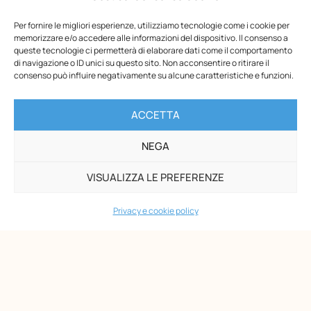
Per fornire le migliori esperienze, utilizziamo tecnologie come i cookie per
memorizzare e/o accedere alle informazioni del dispositivo. Il consenso a
Opera Nazionale Montessori
queste tecnologie ci permetterà di elaborare dati come il comportamento
di navigazione o ID unici su questo sito. Non acconsentire o ritirare il
Via di San Gallicano, 7
consenso può influire negativamente su alcune caratteristiche e funzioni.
00153 Roma
-
ACCETTA
P.I. 02133361002
C.F. 80203390580
NEGA
PAGINE
VISUALIZZA LE PREFERENZE
Maria Montessori
Chi siamo
Privacy e cookie policy
Formazione
Biblioteca
News
Eventi
Shop