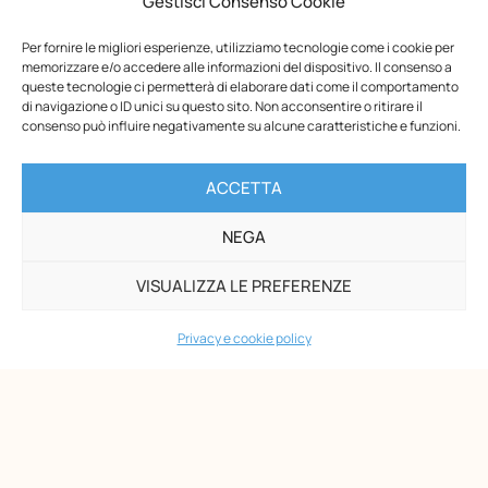
Gestisci Consenso Cookie
Per fornire le migliori esperienze, utilizziamo tecnologie come i cookie per
memorizzare e/o accedere alle informazioni del dispositivo. Il consenso a
Opera Nazionale Montessori
queste tecnologie ci permetterà di elaborare dati come il comportamento
di navigazione o ID unici su questo sito. Non acconsentire o ritirare il
Via di San Gallicano, 7
consenso può influire negativamente su alcune caratteristiche e funzioni.
00153 Roma
-
ACCETTA
P.I. 02133361002
C.F. 80203390580
NEGA
PAGINE
VISUALIZZA LE PREFERENZE
Maria Montessori
Chi siamo
Privacy e cookie policy
Formazione
Biblioteca
News
Eventi
Shop